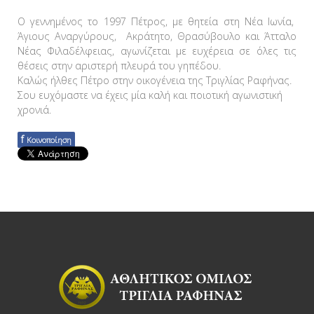
Ο γεννημένος το 1997 Πέτρος, με θητεία στη Νέα Ιωνία,
Άγιους Αναργύρους, Ακράτητο, Θρασύβουλο και Άτταλο
Νέας Φιλαδέλφειας, αγωνίζεται με ευχέρεια σε όλες τις
θέσεις στην αριστερή πλευρά του γηπέδου.
Καλώς ήλθες Πέτρο στην οικογένεια της Τριγλίας Ραφήνας.
Σου ευχόμαστε να έχεις μία καλή και ποιοτική αγωνιστική
χρονιά.
f
Κοινοποίηση