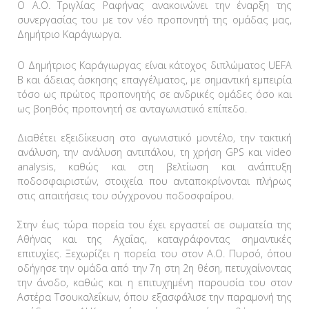
Ο Α.Ο. Τριγλίας Ραφήνας ανακοινώνει την έναρξη της
συνεργασίας του με τον νέο προπονητή της ομάδας μας,
Δημήτριο Καράγιωργα.
Ο Δημήτριος Καράγιωργας είναι κάτοχος διπλώματος UEFA
B και άδειας άσκησης επαγγέλματος, με σημαντική εμπειρία
τόσο ως πρώτος προπονητής σε ανδρικές ομάδες όσο και
ως βοηθός προπονητή σε ανταγωνιστικό επίπεδο.
Διαθέτει εξειδίκευση στο αγωνιστικό μοντέλο, την τακτική
ανάλυση, την ανάλυση αντιπάλου, τη χρήση GPS και video
analysis, καθώς και στη βελτίωση και ανάπτυξη
ποδοσφαιριστών, στοιχεία που ανταποκρίνονται πλήρως
στις απαιτήσεις του σύγχρονου ποδοσφαίρου.
Στην έως τώρα πορεία του έχει εργαστεί σε σωματεία της
Αθήνας και της Αχαΐας, καταγράφοντας σημαντικές
επιτυχίες. Ξεχωρίζει η πορεία του στον Α.Ο. Πυρσό, όπου
οδήγησε την ομάδα από την 7η στη 2η θέση, πετυχαίνοντας
την άνοδο, καθώς και η επιτυχημένη παρουσία του στον
Αστέρα Τσουκαλεΐκων, όπου εξασφάλισε την παραμονή της