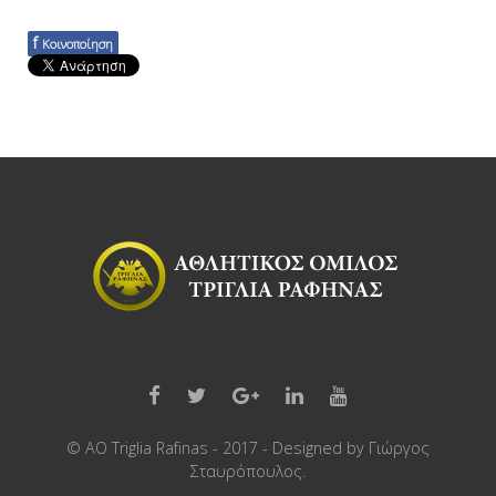
f
Κοινοποίηση
© AO Triglia Rafinas - 2017 - Designed by
Γιώργος
Σταυρόπουλος
.